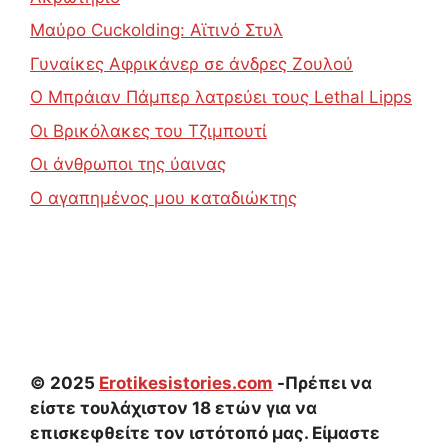
Μαύρο Cuckolding: Αϊτινό Στυλ
Γυναίκες Αφρικάνερ σε άνδρες Ζουλού
Ο Μπράιαν Πάμπερ λατρεύει τους Lethal Lipps
Οι Βρικόλακες του Τζιμπουτί
Οι άνθρωποι της ύαινας
Ο αγαπημένος μου καταδιώκτης
© 2025
Erotikesistories.com
-Πρέπει να
είστε τουλάχιστον 18 ετών για να
επισκεφθείτε τον ιστότοπό μας. Είμαστε