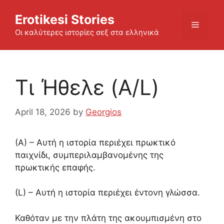
Skip
Erotikesi Stories
to
Menu
content
Οι καλύτερες ιστορίες σεξ στα ελληνικά
Τι Ήθελε (A/L)
April 18, 2026
by
Georgios
(Α) – Αυτή η ιστορία περιέχει πρωκτικό
παιχνίδι, συμπεριλαμβανομένης της
πρωκτικής επαφής.
(L) – Αυτή η ιστορία περιέχει έντονη γλώσσα.
Καθόταν με την πλάτη της ακουμπισμένη στο