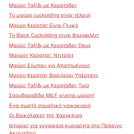
Μαύρο Ταξίδι με Κερατάδες
Το μαύρο cuckolding είναι τέλειο!
Μαύρο Κερατάς Είναι Γλυκό
Το Black Cuckolding είναι δημοφιλές!
Μαύρο Ταξίδι με Κερατάδες Deux
Μαύρος Κερατάς: Ντιτρόιτ
Μαύρο Σύμπαν για Απατημένους
Μαύρο Κερατάς Βασιλεύει Υπέρτατο
Μαύρο Ταξίδι με Κερατάδες Τρία
Σαουδαραβίδα MILF γίνεται μαύρη!
Ένα σωστό σομαλικό νοικοκυριό
Οι Βρικόλακες της Χαργκέισα
Ιστορίες για γυναικεία κυριαρχία στο Πράσινο
Ακρωτήριο