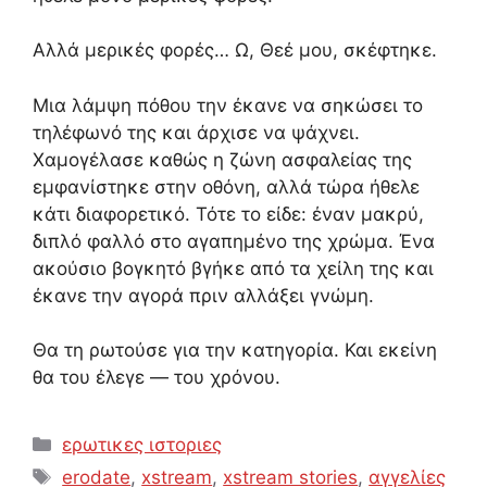
Αλλά μερικές φορές… Ω, Θεέ μου, σκέφτηκε.
Μια λάμψη πόθου την έκανε να σηκώσει το
τηλέφωνό της και άρχισε να ψάχνει.
Χαμογέλασε καθώς η ζώνη ασφαλείας της
εμφανίστηκε στην οθόνη, αλλά τώρα ήθελε
κάτι διαφορετικό. Τότε το είδε: έναν μακρύ,
διπλό φαλλό στο αγαπημένο της χρώμα. Ένα
ακούσιο βογκητό βγήκε από τα χείλη της και
έκανε την αγορά πριν αλλάξει γνώμη.
Θα τη ρωτούσε για την κατηγορία. Και εκείνη
θα του έλεγε — του χρόνου.
Categories
ερωτικες ιστοριες
Tags
erodate
,
xstream
,
xstream stories
,
αγγελίες