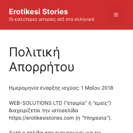
Skip
Erotikesi Stories
to
Menu
content
Οι καλύτερες ιστορίες σεξ στα ελληνικά
Πολιτική
Απορρήτου
Ημερομηνία έναρξης ισχύος: 1 Μαΐου 2018
WEB-SOLUTIONS LTD (“εταιρία” ή “εμείς”)
διαχειρίζεται την ιστοσελίδα
https://erotikesistories.com (η “Υπηρεσία”).
Αυτή η σελίδα σας ενημερώνει για τις