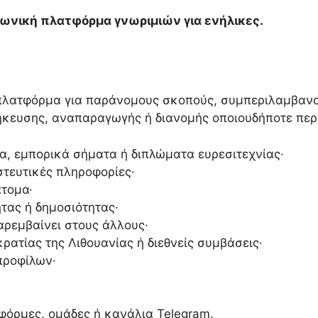
νωνική πλατφόρμα γνωριμιών για ενήλικες.
 πλατφόρμα για παράνομους σκοπούς, συμπεριλαμβανο
ήκευσης, αναπαραγωγής ή διανομής οποιουδήποτε περ
α, εμπορικά σήματα ή διπλώματα ευρεσιτεχνίας·
στευτικές πληροφορίες·
άτομα·
ητας ή δημοσιότητας·
αρεμβαίνει στους άλλους·
ρατίας της Λιθουανίας ή διεθνείς συμβάσεις·
προφίλων·
φόρμες, ομάδες ή κανάλια Telegram.