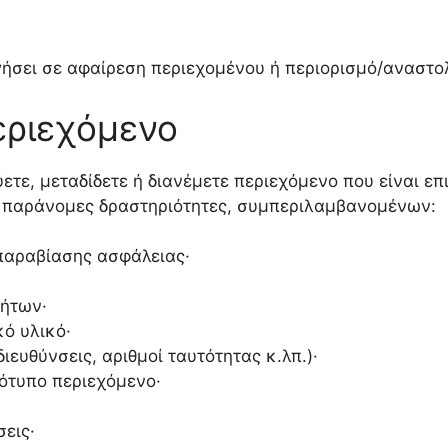
γήσει σε αφαίρεση περιεχομένου ή περιορισμό/αναστο
εριεχόμενο
ετε, μεταδίδετε ή διανέμετε περιεχόμενο που είναι επ
ι παράνομες δραστηριότητες, συμπεριλαμβανομένων:
παραβίασης ασφάλειας·
ήτων·
ό υλικό·
ευθύνσεις, αριθμοί ταυτότητας κ.λπ.)·
ότυπο περιεχόμενο·
σεις·