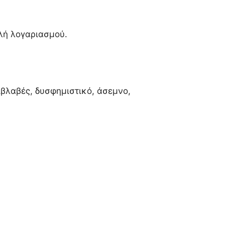
λή λογαριασμού.
ιβλαβές, δυσφημιστικό, άσεμνο,