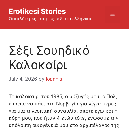
Skip
Erotikesi Stories
to
Menu
content
Οι καλύτερες ιστορίες σεξ στα ελληνικά
Σέξι Σουηδικό
Καλοκαίρι
July 4, 2026
by
Ioannis
Το καλοκαίρι του 1985, ο σύζυγός μου, ο Πολ,
έπρεπε να πάει στη Νορβηγία για λίγες μέρες
για μια τηλεοπτική συναυλία, οπότε εγώ και η
κόρη μου, που ήταν 4 ετών τότε, ενώσαμε την
υπόλοιπη οικογένειά μου στο αρχιπέλαγος της