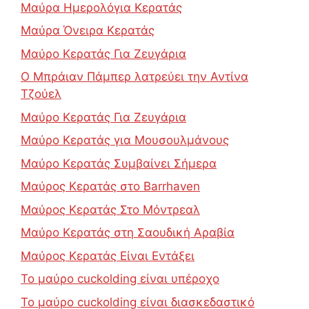
Μαύρα Ημερολόγια Κερατάς
Μαύρα Όνειρα Κερατάς
Μαύρο Κερατάς Για Ζευγάρια
Ο Μπράιαν Πάμπερ λατρεύει την Αντίνα
Τζούελ
Μαύρο Κερατάς Για Ζευγάρια
Μαύρο Κερατάς για Μουσουλμάνους
Μαύρο Κερατάς Συμβαίνει Σήμερα
Μαύρος Κερατάς στο Barrhaven
Μαύρος Κερατάς Στο Μόντρεαλ
Μαύρο Κερατάς στη Σαουδική Αραβία
Μαύρος Κερατάς Είναι Εντάξει
Το μαύρο cuckolding είναι υπέροχο
Το μαύρο cuckolding είναι διασκεδαστικό