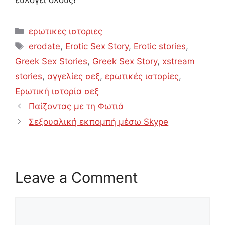
Categories
ερωτικες ιστοριες
Tags
erodate
,
Erotic Sex Story
,
Erotic stories
,
Greek Sex Stories
,
Greek Sex Story
,
xstream
stories
,
αγγελίες σεξ
,
ερωτικές ιστορίες
,
Ερωτική ιστορία σεξ
Παίζοντας με τη Φωτιά
Σεξουαλική εκπομπή μέσω Skype
Leave a Comment
Comment