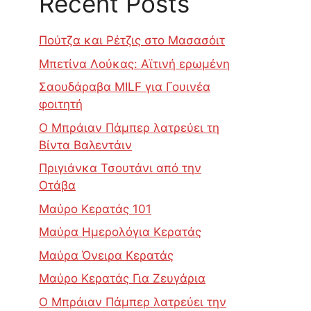
Recent Posts
Πούτζα και Ρέτζις στο Μασασόιτ
Μπετίνα Λούκας: Αϊτινή ερωμένη
Σαουδάραβα MILF για Γουινέα
φοιτητή
Ο Μπράιαν Πάμπερ λατρεύει τη
Βίντα Βαλεντάιν
Πριγιάνκα Τσουτάνι από την
Οτάβα
Μαύρο Κερατάς 101
Μαύρα Ημερολόγια Κερατάς
Μαύρα Όνειρα Κερατάς
Μαύρο Κερατάς Για Ζευγάρια
Ο Μπράιαν Πάμπερ λατρεύει την