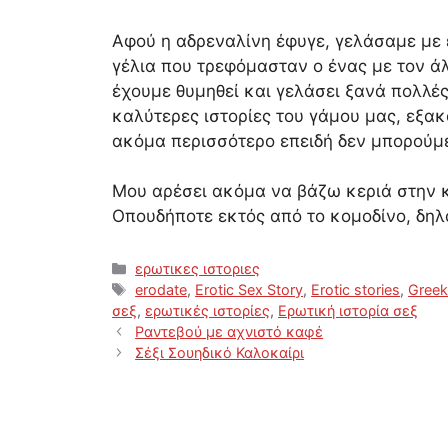
Αφού η αδρεναλίνη έφυγε, γελάσαμε με 
γέλια που τρεφόμασταν ο ένας με τον ά
έχουμε θυμηθεί και γελάσει ξανά πολλές 
καλύτερες ιστορίες του γάμου μας, εξακο
ακόμα περισσότερο επειδή δεν μπορούμε
Μου αρέσει ακόμα να βάζω κεριά στην κ
Οπουδήποτε εκτός από το κομοδίνο, δηλ
Categories
ερωτικες ιστοριες
Tags
erodate
,
Erotic Sex Story
,
Erotic stories
,
Greek
σεξ
,
ερωτικές ιστορίες
,
Ερωτική ιστορία σεξ
Ραντεβού με αχνιστό καφέ
Σέξι Σουηδικό Καλοκαίρι