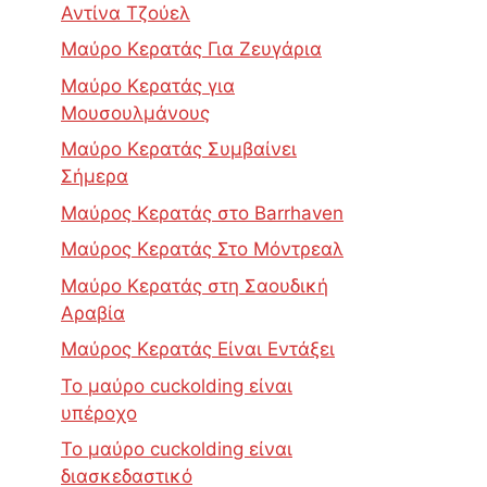
Αντίνα Τζούελ
Μαύρο Κερατάς Για Ζευγάρια
Μαύρο Κερατάς για
Μουσουλμάνους
Μαύρο Κερατάς Συμβαίνει
Σήμερα
Μαύρος Κερατάς στο Barrhaven
Μαύρος Κερατάς Στο Μόντρεαλ
Μαύρο Κερατάς στη Σαουδική
Αραβία
Μαύρος Κερατάς Είναι Εντάξει
Το μαύρο cuckolding είναι
υπέροχο
Το μαύρο cuckolding είναι
διασκεδαστικό