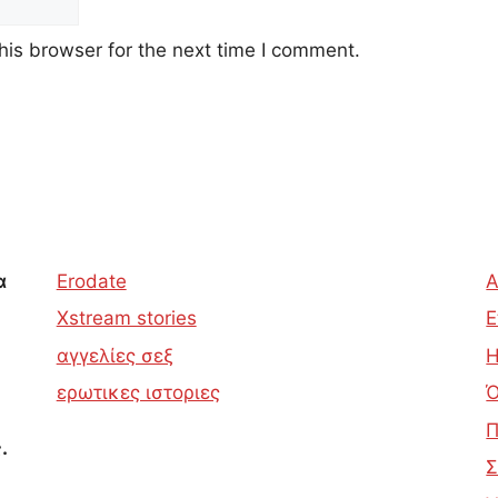
his browser for the next time I comment.
α
Erodate
Α
Xstream stories
Ε
αγγελίες σεξ
Η
ερωτικες ιστοριες
Ό
Π
.
Σ