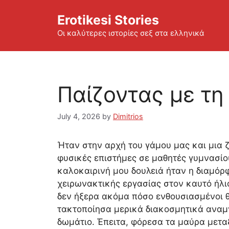
Skip
Erotikesi Stories
to
content
Οι καλύτερες ιστορίες σεξ στα ελληνικά
Παίζοντας με τη
July 4, 2026
by
Dimitrios
Ήταν στην αρχή του γάμου μας και μια 
φυσικές επιστήμες σε μαθητές γυμνασίου
καλοκαιρινή μου δουλειά ήταν η διαμόρ
χειρωνακτικής εργασίας στον καυτό ήλι
δεν ήξερα ακόμα πόσο ενθουσιασμένοι 
τακτοποίησα μερικά διακοσμητικά αναμν
δωμάτιο. Έπειτα, φόρεσα τα μαύρα μετα