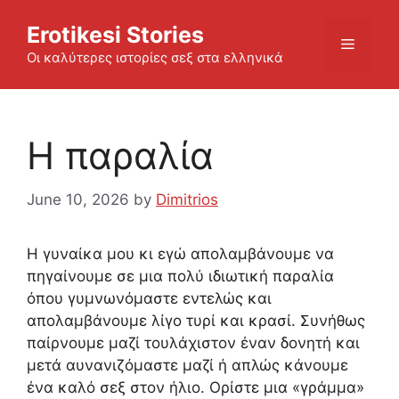
Skip
Erotikesi Stories
to
Menu
content
Οι καλύτερες ιστορίες σεξ στα ελληνικά
Η παραλία
June 10, 2026
by
Dimitrios
Η γυναίκα μου κι εγώ απολαμβάνουμε να
πηγαίνουμε σε μια πολύ ιδιωτική παραλία
όπου γυμνωνόμαστε εντελώς και
απολαμβάνουμε λίγο τυρί και κρασί. Συνήθως
παίρνουμε μαζί τουλάχιστον έναν δονητή και
μετά αυνανιζόμαστε μαζί ή απλώς κάνουμε
ένα καλό σεξ στον ήλιο. Ορίστε μια «γράμμα»