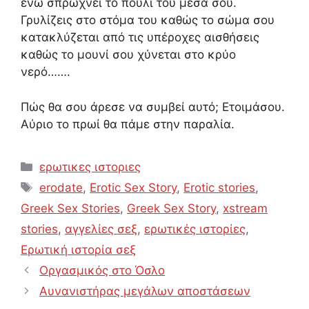
ενώ σπρώχνει το πουλί του μέσα σου.
Γρυλίζεις στο στόμα του καθώς το σώμα σου
κατακλύζεται από τις υπέροχες αισθήσεις
καθώς το μουνί σου χύνεται στο κρύο
νερό…….
Πώς θα σου άρεσε να συμβεί αυτό; Ετοιμάσου.
Αύριο το πρωί θα πάμε στην παραλία.
Categories
ερωτικες ιστοριες
Tags
erodate
,
Erotic Sex Story
,
Erotic stories
,
Greek Sex Stories
,
Greek Sex Story
,
xstream
stories
,
αγγελίες σεξ
,
ερωτικές ιστορίες
,
Ερωτική ιστορία σεξ
Οργασμικός στο Όσλο
Αυνανιστήρας μεγάλων αποστάσεων