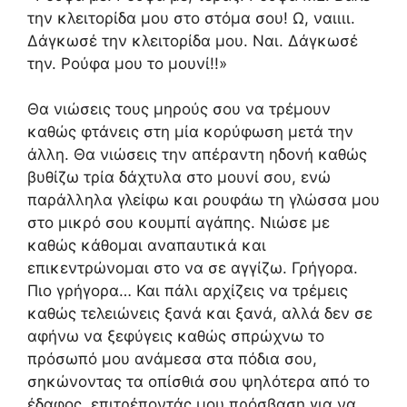
την κλειτορίδα μου στο στόμα σου! Ω, ναιιιι.
Δάγκωσέ την κλειτορίδα μου. Ναι. Δάγκωσέ
την. Ρούφα μου το μουνί!!»
Θα νιώσεις τους μηρούς σου να τρέμουν
καθώς φτάνεις στη μία κορύφωση μετά την
άλλη. Θα νιώσεις την απέραντη ηδονή καθώς
βυθίζω τρία δάχτυλα στο μουνί σου, ενώ
παράλληλα γλείφω και ρουφάω τη γλώσσα μου
στο μικρό σου κουμπί αγάπης. Νιώσε με
καθώς κάθομαι αναπαυτικά και
επικεντρώνομαι στο να σε αγγίζω. Γρήγορα.
Πιο γρήγορα… Και πάλι αρχίζεις να τρέμεις
καθώς τελειώνεις ξανά και ξανά, αλλά δεν σε
αφήνω να ξεφύγεις καθώς σπρώχνω το
πρόσωπό μου ανάμεσα στα πόδια σου,
σηκώνοντας τα οπίσθιά σου ψηλότερα από το
έδαφος, επιτρέποντάς μου πρόσβαση για να