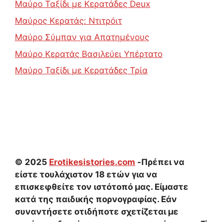
Μαύρο Ταξίδι με Κερατάδες Deux
Μαύρος Κερατάς: Ντιτρόιτ
Μαύρο Σύμπαν για Απατημένους
Μαύρο Κερατάς Βασιλεύει Υπέρτατο
Μαύρο Ταξίδι με Κερατάδες Τρία
© 2025
Erotikesistories.com
-Πρέπει να
είστε τουλάχιστον 18 ετών για να
επισκεφθείτε τον ιστότοπό μας. Είμαστε
κατά της παιδικής πορνογραφίας. Εάν
συναντήσετε οτιδήποτε σχετίζεται με