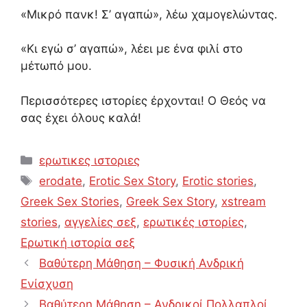
«Μικρό πανκ! Σ’ αγαπώ», λέω χαμογελώντας.
«Κι εγώ σ’ αγαπώ», λέει με ένα φιλί στο
μέτωπό μου.
Περισσότερες ιστορίες έρχονται! Ο Θεός να
σας έχει όλους καλά!
Categories
ερωτικες ιστοριες
Tags
erodate
,
Erotic Sex Story
,
Erotic stories
,
Greek Sex Stories
,
Greek Sex Story
,
xstream
stories
,
αγγελίες σεξ
,
ερωτικές ιστορίες
,
Ερωτική ιστορία σεξ
Βαθύτερη Μάθηση – Φυσική Ανδρική
Ενίσχυση
Βαθύτερη Μάθηση – Ανδρικοί Πολλαπλοί