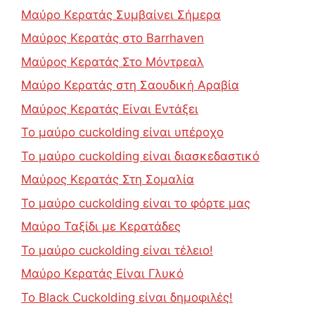
Μαύρο Κερατάς Συμβαίνει Σήμερα
Μαύρος Κερατάς στο Barrhaven
Μαύρος Κερατάς Στο Μόντρεαλ
Μαύρο Κερατάς στη Σαουδική Αραβία
Μαύρος Κερατάς Είναι Εντάξει
Το μαύρο cuckolding είναι υπέροχο
Το μαύρο cuckolding είναι διασκεδαστικό
Μαύρος Κερατάς Στη Σομαλία
Το μαύρο cuckolding είναι το φόρτε μας
Μαύρο Ταξίδι με Κερατάδες
Το μαύρο cuckolding είναι τέλειο!
Μαύρο Κερατάς Είναι Γλυκό
Το Black Cuckolding είναι δημοφιλές!