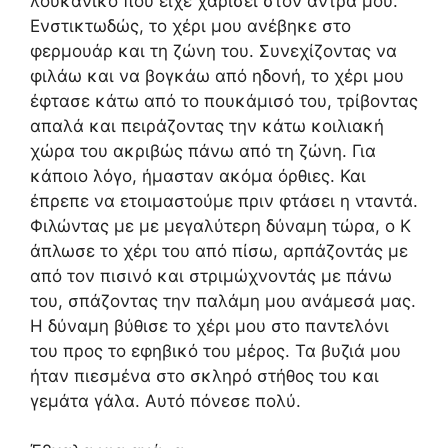
λουκάνικο που είχε χαρίσει στον άντρα μου.
Ενστικτωδώς, το χέρι μου ανέβηκε στο
φερμουάρ και τη ζώνη του. Συνεχίζοντας να
φιλάω και να βογκάω από ηδονή, το χέρι μου
έφτασε κάτω από το πουκάμισό του, τρίβοντας
απαλά και πειράζοντας την κάτω κοιλιακή
χώρα του ακριβώς πάνω από τη ζώνη. Για
κάποιο λόγο, ήμασταν ακόμα όρθιες. Και
έπρεπε να ετοιμαστούμε πριν φτάσει η νταντά.
Φιλώντας με με μεγαλύτερη δύναμη τώρα, ο Κ
άπλωσε το χέρι του από πίσω, αρπάζοντάς με
από τον πισινό και στριμώχνοντάς με πάνω
του, σπάζοντας την παλάμη μου ανάμεσά μας.
Η δύναμη βύθισε το χέρι μου στο παντελόνι
του προς το εφηβικό του μέρος. Τα βυζιά μου
ήταν πιεσμένα στο σκληρό στήθος του και
γεμάτα γάλα. Αυτό πόνεσε πολύ.