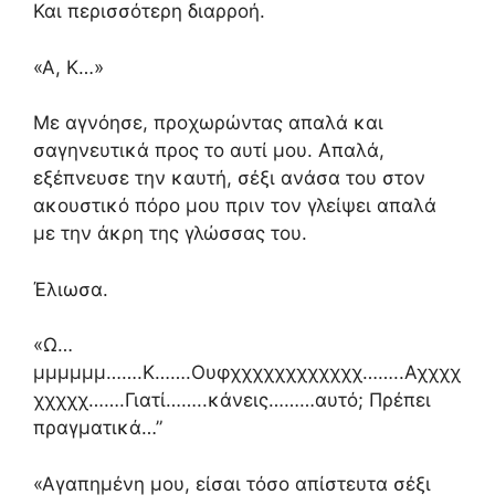
Και περισσότερη διαρροή.
«Α, Κ…»
Με αγνόησε, προχωρώντας απαλά και
σαγηνευτικά προς το αυτί μου. Απαλά,
εξέπνευσε την καυτή, σέξι ανάσα του στον
ακουστικό πόρο μου πριν τον γλείψει απαλά
με την άκρη της γλώσσας του.
Έλιωσα.
«Ω…
μμμμμμ…….Κ…….Ουφχχχχχχχχχχχχ……..Αχχχχ
χχχχχ…….Γιατί……..κάνεις………αυτό; Πρέπει
πραγματικά…”
«Αγαπημένη μου, είσαι τόσο απίστευτα σέξι