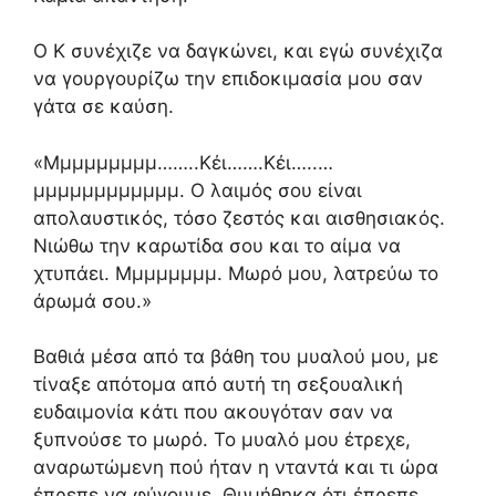
Ο Κ συνέχιζε να δαγκώνει, και εγώ συνέχιζα
να γουργουρίζω την επιδοκιμασία μου σαν
γάτα σε καύση.
«Μμμμμμμμμ……..Κέι…….Κέι…..…
μμμμμμμμμμμμ. Ο λαιμός σου είναι
απολαυστικός, τόσο ζεστός και αισθησιακός.
Νιώθω την καρωτίδα σου και το αίμα να
χτυπάει. Μμμμμμμμ. Μωρό μου, λατρεύω το
άρωμά σου.»
Βαθιά μέσα από τα βάθη του μυαλού μου, με
τίναξε απότομα από αυτή τη σεξουαλική
ευδαιμονία κάτι που ακουγόταν σαν να
ξυπνούσε το μωρό. Το μυαλό μου έτρεχε,
αναρωτώμενη πού ήταν η νταντά και τι ώρα
έπρεπε να φύγουμε. Θυμήθηκα ότι έπρεπε