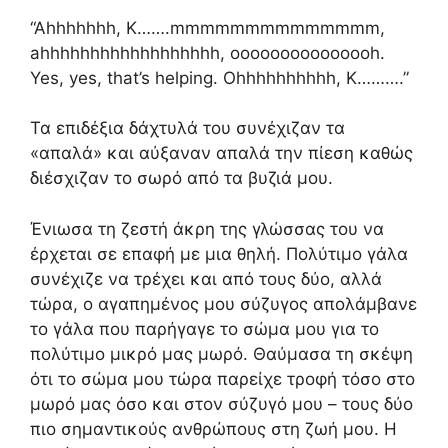
“Ahhhhhhh, K…….mmmmmmmmmmmmmm,
ahhhhhhhhhhhhhhhhhh, ooooooooooooooh.
Yes, yes, that’s helping. Ohhhhhhhhhh, K……….”
Τα επιδέξια δάχτυλά του συνέχιζαν τα
«απαλά» και αύξαναν απαλά την πίεση καθώς
διέσχιζαν το σωρό από τα βυζιά μου.
Ένιωσα τη ζεστή άκρη της γλώσσας του να
έρχεται σε επαφή με μια θηλή. Πολύτιμο γάλα
συνέχιζε να τρέχει και από τους δύο, αλλά
τώρα, ο αγαπημένος μου σύζυγος απολάμβανε
το γάλα που παρήγαγε το σώμα μου για το
πολύτιμο μικρό μας μωρό. Θαύμασα τη σκέψη
ότι το σώμα μου τώρα παρείχε τροφή τόσο στο
μωρό μας όσο και στον σύζυγό μου – τους δύο
πιο σημαντικούς ανθρώπους στη ζωή μου. Η