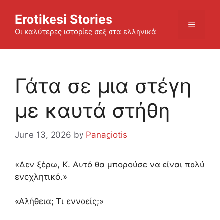
Skip
Erotikesi Stories
to
Menu
content
Οι καλύτερες ιστορίες σεξ στα ελληνικά
Γάτα σε μια στέγη
με καυτά στήθη
June 13, 2026
by
Panagiotis
«Δεν ξέρω, Κ. Αυτό θα μπορούσε να είναι πολύ
ενοχλητικό.»
«Αλήθεια; Τι εννοείς;»