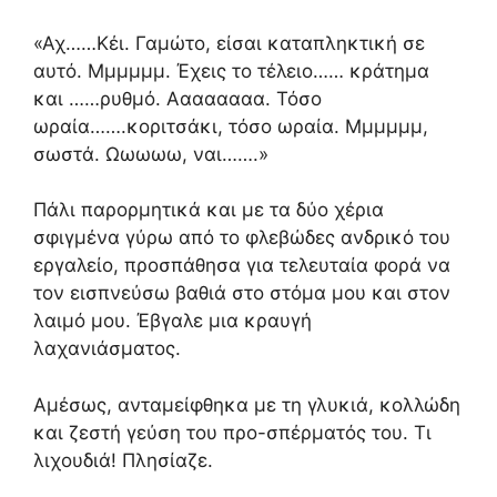
«Αχ……Κέι. Γαμώτο, είσαι καταπληκτική σε
αυτό. Μμμμμμ. Έχεις το τέλειο…… κράτημα
και ……ρυθμό. Αααααααα. Τόσο
ωραία…….κοριτσάκι, τόσο ωραία. Μμμμμμ,
σωστά. Ωωωωω, ναι…….»
Πάλι παρορμητικά και με τα δύο χέρια
σφιγμένα γύρω από το φλεβώδες ανδρικό του
εργαλείο, προσπάθησα για τελευταία φορά να
τον εισπνεύσω βαθιά στο στόμα μου και στον
λαιμό μου. Έβγαλε μια κραυγή
λαχανιάσματος.
Αμέσως, ανταμείφθηκα με τη γλυκιά, κολλώδη
και ζεστή γεύση του προ-σπέρματός του. Τι
λιχουδιά! Πλησίαζε.