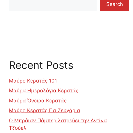
Search
Recent Posts
Μαύρο Κερατάς 101
Μαύρα Ημερολόγια Κερατάς
Μαύρα Όνειρα Κερατάς
Μαύρο Κερατάς Για Ζευγάρια
Ο Μπράιαν Πάμπερ λατρεύει την Αντίνα
Τζούελ