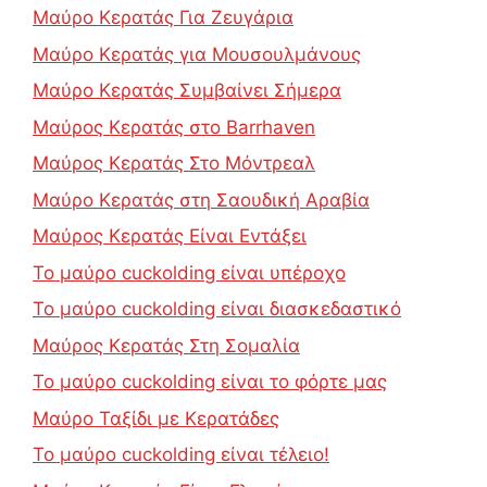
Μαύρο Κερατάς Για Ζευγάρια
Μαύρο Κερατάς για Μουσουλμάνους
Μαύρο Κερατάς Συμβαίνει Σήμερα
Μαύρος Κερατάς στο Barrhaven
Μαύρος Κερατάς Στο Μόντρεαλ
Μαύρο Κερατάς στη Σαουδική Αραβία
Μαύρος Κερατάς Είναι Εντάξει
Το μαύρο cuckolding είναι υπέροχο
Το μαύρο cuckolding είναι διασκεδαστικό
Μαύρος Κερατάς Στη Σομαλία
Το μαύρο cuckolding είναι το φόρτε μας
Μαύρο Ταξίδι με Κερατάδες
Το μαύρο cuckolding είναι τέλειο!