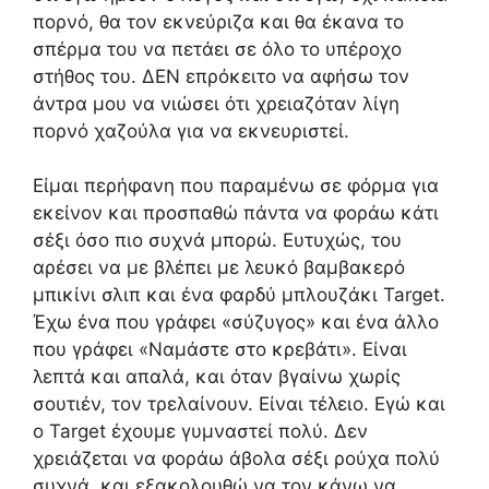
πορνό, θα τον εκνεύριζα και θα έκανα το
σπέρμα του να πετάει σε όλο το υπέροχο
στήθος του. ΔΕΝ επρόκειτο να αφήσω τον
άντρα μου να νιώσει ότι χρειαζόταν λίγη
πορνό χαζούλα για να εκνευριστεί.
Είμαι περήφανη που παραμένω σε φόρμα για
εκείνον και προσπαθώ πάντα να φοράω κάτι
σέξι όσο πιο συχνά μπορώ. Ευτυχώς, του
αρέσει να με βλέπει με λευκό βαμβακερό
μπικίνι σλιπ και ένα φαρδύ μπλουζάκι Target.
Έχω ένα που γράφει «σύζυγος» και ένα άλλο
που γράφει «Ναμάστε στο κρεβάτι». Είναι
λεπτά και απαλά, και όταν βγαίνω χωρίς
σουτιέν, τον τρελαίνουν. Είναι τέλειο. Εγώ και
ο Target έχουμε γυμναστεί πολύ. Δεν
χρειάζεται να φοράω άβολα σέξι ρούχα πολύ
συχνά, και εξακολουθώ να τον κάνω να