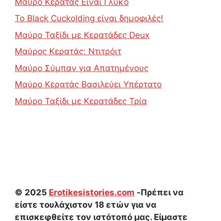
Μαύρο Κερατάς Είναι Γλυκό
Το Black Cuckolding είναι δημοφιλές!
Μαύρο Ταξίδι με Κερατάδες Deux
Μαύρος Κερατάς: Ντιτρόιτ
Μαύρο Σύμπαν για Απατημένους
Μαύρο Κερατάς Βασιλεύει Υπέρτατο
Μαύρο Ταξίδι με Κερατάδες Τρία
© 2025
Erotikesistories.com
-Πρέπει να
είστε τουλάχιστον 18 ετών για να
επισκεφθείτε τον ιστότοπό μας. Είμαστε