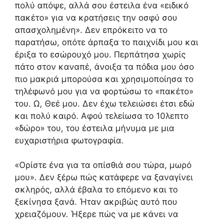
πολύ απόψε, αλλά σου έστειλα ένα «ειδικό
πακέτο» για να κρατήσεις την οσφύ σου
απασχολημένη». Δεν επρόκειτο να το
παρατήσω, οπότε άρπαξα το παιχνίδι μου και
έριξα το εσώρουχό μου. Περπάτησα χωρίς
πάτο στον καναπέ, άνοιξα τα πόδια μου όσο
πιο μακριά μπορούσα και χρησιμοποίησα το
τηλέφωνό μου για να φορτώσω το «πακέτο»
του. Ω, Θεέ μου. Δεν έχω τελειώσει έτσι εδώ
και πολύ καιρό. Αφού τελείωσα το 10λεπτο
«δώρο» του, του έστειλα μήνυμα με μια
ευχαριστήρια φωτογραφία.
«Ορίστε ένα για τα οπίσθιά σου τώρα, μωρό
μου». Δεν ξέρω πώς κατάφερε να ξαναγίνει
σκληρός, αλλά έβαλα το επόμενο και το
ξεκίνησα ξανά. Ήταν ακριβώς αυτό που
χρειαζόμουν. Ήξερε πώς να με κάνει να