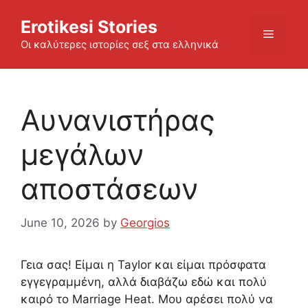
Skip
Erotikesi Stories
to
Menu
content
Οι καλύτερες ιστορίες σεξ στα ελληνικά
Αυνανιστήρας
μεγάλων
αποστάσεων
June 10, 2026
by
Georgios
Γεια σας! Είμαι η Taylor και είμαι πρόσφατα
εγγεγραμμένη, αλλά διαβάζω εδώ και πολύ
καιρό το Marriage Heat. Μου αρέσει πολύ να