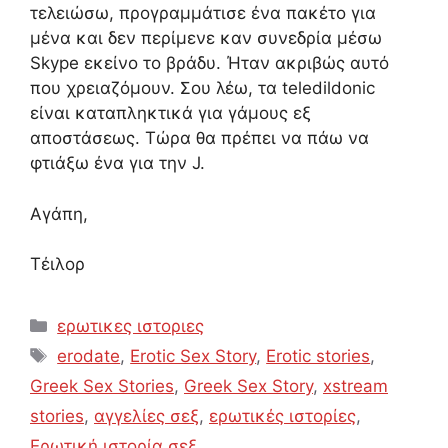
τελειώσω, προγραμμάτισε ένα πακέτο για
μένα και δεν περίμενε καν συνεδρία μέσω
Skype εκείνο το βράδυ. Ήταν ακριβώς αυτό
που χρειαζόμουν. Σου λέω, τα teledildonic
είναι καταπληκτικά για γάμους εξ
αποστάσεως. Τώρα θα πρέπει να πάω να
φτιάξω ένα για την J.
Αγάπη,
Τέιλορ
Categories
ερωτικες ιστοριες
Tags
erodate
,
Erotic Sex Story
,
Erotic stories
,
Greek Sex Stories
,
Greek Sex Story
,
xstream
stories
,
αγγελίες σεξ
,
ερωτικές ιστορίες
,
Ερωτική ιστορία σεξ