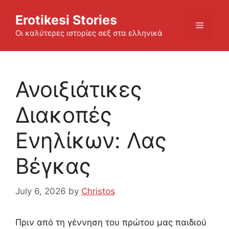
Skip
Erotikesi Stories
to
Menu
content
Οι καλύτερες ιστορίες σεξ στα ελληνικά
Ανοιξιάτικες
Διακοπές
Ενηλίκων: Λας
Βέγκας
July 6, 2026
by
Christos
Πριν από τη γέννηση του πρώτου μας παιδιού