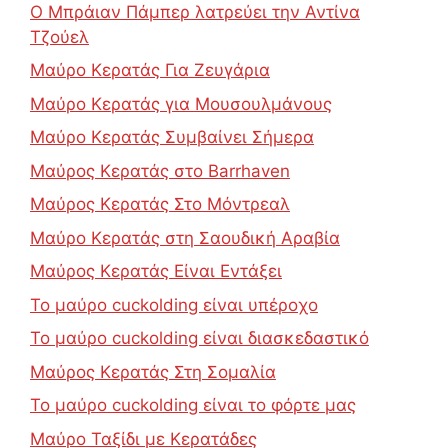
Ο Μπράιαν Πάμπερ λατρεύει την Αντίνα
Τζούελ
Μαύρο Κερατάς Για Ζευγάρια
Μαύρο Κερατάς για Μουσουλμάνους
Μαύρο Κερατάς Συμβαίνει Σήμερα
Μαύρος Κερατάς στο Barrhaven
Μαύρος Κερατάς Στο Μόντρεαλ
Μαύρο Κερατάς στη Σαουδική Αραβία
Μαύρος Κερατάς Είναι Εντάξει
Το μαύρο cuckolding είναι υπέροχο
Το μαύρο cuckolding είναι διασκεδαστικό
Μαύρος Κερατάς Στη Σομαλία
Το μαύρο cuckolding είναι το φόρτε μας
Μαύρο Ταξίδι με Κερατάδες