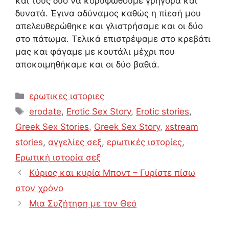
και τους δύο να κορυφωθούμε γρήγορα και
δυνατά. Έγινα αδύναμος καθώς η πίεσή μου
απελευθερώθηκε και γλιστρήσαμε και οι δύο
στο πάτωμα. Τελικά επιστρέψαμε στο κρεβάτι
μας και φάγαμε με κουτάλι μέχρι που
αποκοιμηθήκαμε και οι δύο βαθιά.
Categories
ερωτικες ιστοριες
Tags
erodate
,
Erotic Sex Story
,
Erotic stories
,
Greek Sex Stories
,
Greek Sex Story
,
xstream
stories
,
αγγελίες σεξ
,
ερωτικές ιστορίες
,
Ερωτική ιστορία σεξ
Κύριος και κυρία Μποντ – Γυρίστε πίσω
στον χρόνο
Μια Συζήτηση με τον Θεό