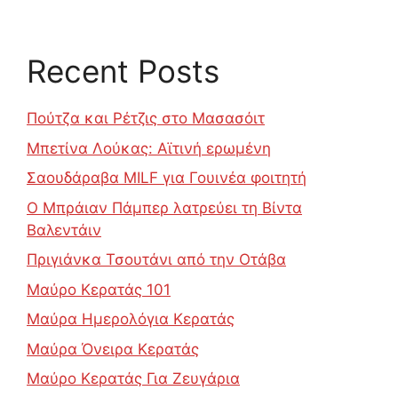
Recent Posts
Πούτζα και Ρέτζις στο Μασασόιτ
Μπετίνα Λούκας: Αϊτινή ερωμένη
Σαουδάραβα MILF για Γουινέα φοιτητή
Ο Μπράιαν Πάμπερ λατρεύει τη Βίντα
Βαλεντάιν
Πριγιάνκα Τσουτάνι από την Οτάβα
Μαύρο Κερατάς 101
Μαύρα Ημερολόγια Κερατάς
Μαύρα Όνειρα Κερατάς
Μαύρο Κερατάς Για Ζευγάρια