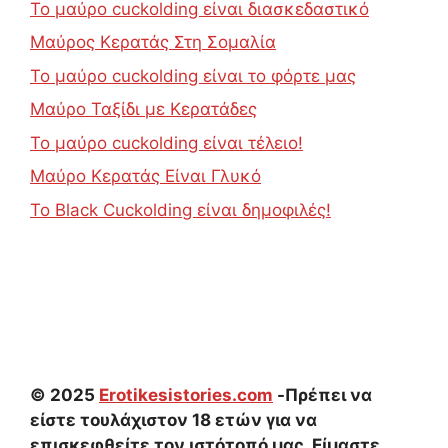
Το μαύρο cuckolding είναι διασκεδαστικό
Μαύρος Κερατάς Στη Σομαλία
Το μαύρο cuckolding είναι το φόρτε μας
Μαύρο Ταξίδι με Κερατάδες
Το μαύρο cuckolding είναι τέλειο!
Μαύρο Κερατάς Είναι Γλυκό
Το Black Cuckolding είναι δημοφιλές!
© 2025
Erotikesistories.com
-Πρέπει να
είστε τουλάχιστον 18 ετών για να
επισκεφθείτε τον ιστότοπό μας. Είμαστε