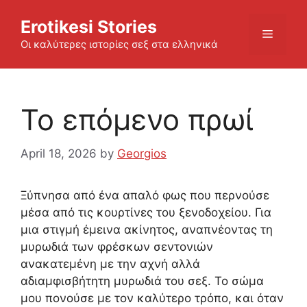
Skip
Erotikesi Stories
to
Menu
content
Οι καλύτερες ιστορίες σεξ στα ελληνικά
Το επόμενο πρωί
April 18, 2026
by
Georgios
Ξύπνησα από ένα απαλό φως που περνούσε
μέσα από τις κουρτίνες του ξενοδοχείου. Για
μια στιγμή έμεινα ακίνητος, αναπνέοντας τη
μυρωδιά των φρέσκων σεντονιών
ανακατεμένη με την αχνή αλλά
αδιαμφισβήτητη μυρωδιά του σεξ. Το σώμα
μου πονούσε με τον καλύτερο τρόπο, και όταν