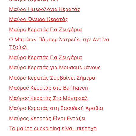
Μαύρα Ημερολόγια Κερατάς
Μαύρα Όνειρα Κερατάς
Μαύρο Κερατάς Για Ζευγάρια
Ο Μπράιαν Πάμπερ λατρεύει την Αντίνα
Τζούελ
Μαύρο Κερατάς Για Ζευγάρια
Μαύρο Κερατάς για Μουσουλμάνους
Μαύρο Κερατάς Συμβαίνει Σήμερα
Μαύρος Κερατάς στο Barrhaven
Μαύρος Κερατάς Στο Μόντρεαλ
Μαύρο Κερατάς στη Σαουδική Αραβία
Μαύρος Κερατάς Είναι Εντάξει
Το μαύρο cuckolding είναι υπέροχο