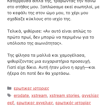
Κατέρρευσα δίπλα της, τραβώντας την πάνω
στο στήθος μου. Ξαπλώσαμε εκεί σιωπηλοί, με
το κεφάλι της στον ώμο μου, το χέρι μου
σχεδίαζε κύκλους στο ισχίο της.
Τελικά, ψιθύρισε: «Αν αυτό είναι απλώς το
πρώτο πρωί, δεν μπορώ να περιμένω για το
υπόλοιπο της αιωνιότητας».
Της φίλησα τα μαλλιά και χαμογέλασα,
ψιθυρίζοντας μια ευχαριστήρια προσευχή.
Γιατί είχε δίκιο. Αυτή ήταν μόνο η αρχή—και
ήξερα ότι ποτέ δεν θα χορτάσω.
Categories
ερωτικες ιστοριες
Tags
erodate
,
xstream
,
xstream stories
,
αγγελίες
σεξ
,
ερωτικες αγγελιες
,
ερωτικές ιστορίες