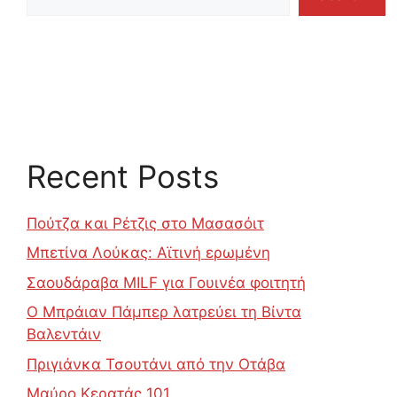
Recent Posts
Πούτζα και Ρέτζις στο Μασασόιτ
Μπετίνα Λούκας: Αϊτινή ερωμένη
Σαουδάραβα MILF για Γουινέα φοιτητή
Ο Μπράιαν Πάμπερ λατρεύει τη Βίντα
Βαλεντάιν
Πριγιάνκα Τσουτάνι από την Οτάβα
Μαύρο Κερατάς 101