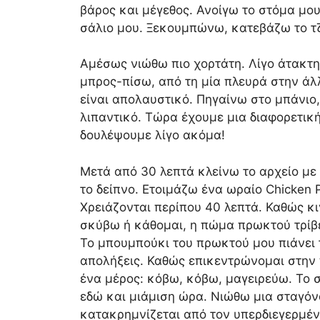
βάρος και μέγεθος. Ανοίγω το στόμα μο
σάλιο μου. Ξεκουμπώνω, κατεβάζω το τζ
Αμέσως νιώθω πιο χορτάτη. Λίγο άτακτη
μπρος-πίσω, από τη μία πλευρά στην άλλ
είναι απολαυστικό. Πηγαίνω στο μπάνιο
λιπαντικό. Τώρα έχουμε μια διαφορετικ
δουλέψουμε λίγο ακόμα!
Μετά από 30 λεπτά κλείνω το αρχείο με
το δείπνο. Ετοιμάζω ένα ωραίο Chicken P
Χρειάζονται περίπου 40 λεπτά. Καθώς κ
σκύβω ή κάθομαι, η πώμα πρωκτού τρίβε
Το μπουμπούκι του πρωκτού μου πιάνει τ
απολήξεις. Καθώς επικεντρώνομαι στην π
ένα μέρος: κόβω, κόβω, μαγειρεύω. Το 
εδώ και μιάμιση ώρα. Νιώθω μια σταγόνα
κατακρημνίζεται από τον υπερδιεγερμέν