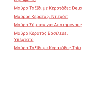
Μαύρο Ταξίδι με Κερατάδες Deux
Μαύρος Κερατάς: Ντιτρόιτ
Μαύρο Σύμπαν για Απατημένους
Μαύρο Κερατάς Βασιλεύει
Υπέρτατο
Μαύρο Ταξίδι με Κερατάδες Τρία