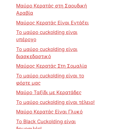
Μαύρο Κερατάς στη Σαουδική
Αραβία
Μαύρος Κερατάς Είναι Εντάξει
Το μαύρο cuckolding είναι
υπέροχο
Το μαύρο cuckolding είναι
διασκεδαστικό
Μαύρος Κερατάς Στη Σομαλία
Το μαύρο cuckolding είναι το
φόρτε μας
Μαύρο Ταξίδι με Κερατάδες
Το μαύρο cuckolding είναι τέλειο!
Μαύρο Κερατάς Είναι Γλυκό
Το Black Cuckolding είναι
δημοφιλές!