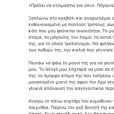
«Πρέπει να ετοιμαστώ για ύπνο. Πήγαινε
Ξαπλώνω στο κρεβάτι και αναρωτιέμαι 
ενθουσιασμένη με πολλούς τρόπους: σωμ
κάτι που μου φαίνεται αιωνιότητα. Το μ
στόμα, τα μάγουλα, τον λαιμό, τα αυτι
της, για το οποίο τρελαίνομαι. Να φιλή
των ποδιών της, την κοιλιά που γέννησε
Πεινάω να φάω το μουνί της για να γευτ
μου. Το άλογό μου λαχταρά να μπει σε 
της: το όμορφο στόμα της που λατρεύω ν
μουσκεμένο μουνί της αφού την έχω γευτ
γλυκιά απόλαυση του σαγηνευτικού περ
Ανοίγω το πάνω συρτάρι του κομοδίνου 
παιχνίδια. Παίρνω τον ροζ δονητή της κ
τίποτα. Είναι σημάδι αυτό; Δεν θα κάνο