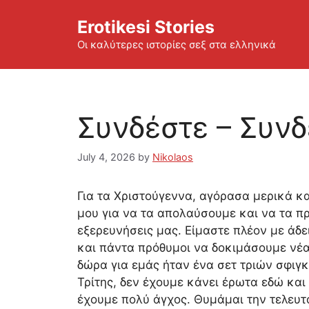
Skip
Erotikesi Stories
to
content
Οι καλύτερες ιστορίες σεξ στα ελληνικά
Συνδέστε – Συνδ
July 4, 2026
by
Nikolaos
Για τα Χριστούγεννα, αγόρασα μερικά κα
μου για να τα απολαύσουμε και να τα πρ
εξερευνήσεις μας. Είμαστε πλέον με άδ
και πάντα πρόθυμοι να δοκιμάσουμε νέ
δώρα για εμάς ήταν ένα σετ τριών σφιγ
Τρίτης, δεν έχουμε κάνει έρωτα εδώ και
έχουμε πολύ άγχος. Θυμάμαι την τελευτ