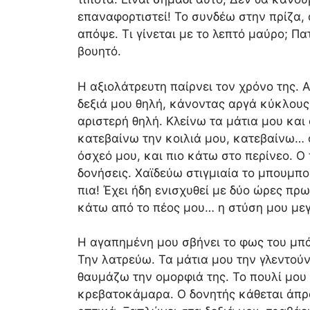
επαναφορτιστεί! Το συνδέω στην πρίζα, 
απόψε. Τι γίνεται με το λεπτό μαύρο; Π
βουητό.
Η αξιολάτρευτη παίρνει τον χρόνο της.
δεξιά μου θηλή, κάνοντας αργά κύκλους
αριστερή θηλή. Κλείνω τα μάτια μου κα
κατεβαίνω την κοιλιά μου, κατεβαίνω… ο
όσχεό μου, και πιο κάτω στο περίνεο. Ο
δονήσεις. Χαϊδεύω στιγμιαία το μπουμπ
πια! Έχει ήδη ενισχυθεί με δύο ώρες πρ
κάτω από το πέος μου… η στύση μου με
Η αγαπημένη μου σβήνει το φως του μπά
Την λατρεύω. Τα μάτια μου την γλεντού
θαυμάζω την ομορφιά της. Το πουλί μου
κρεβατοκάμαρα. Ο δονητής κάθεται άπρα