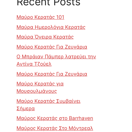
Recent Posts
Μαύρο Κερατάς 101
Μαύρα Ημερολόγια Κερατάς
Μαύρα Όνειρα Κερατάς
Μαύρο Κερατάς Για Ζευγάρια
Ο Μπράιαν Πάμπερ λατρεύει την
Αντίνα Τζούελ
Μαύρο Κερατάς Για Ζευγάρια
Μαύρο Κερατάς για
Μουσουλμάνους
Μαύρο Κερατάς Συμβαίνει
Σήμερα
Μαύρος Κερατάς στο Barrhaven
Μαύρος Κερατάς Στο Μόντρεαλ