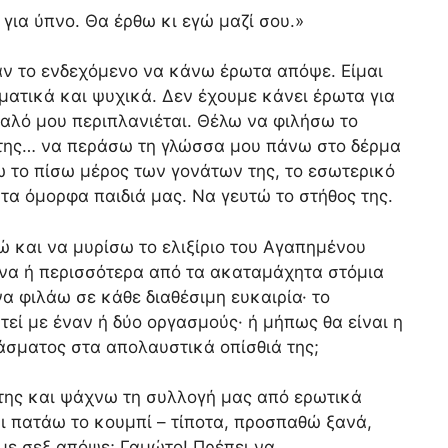
 για ύπνο. Θα έρθω κι εγώ μαζί σου.»
αν το ενδεχόμενο να κάνω έρωτα απόψε. Είμαι
ατικά και ψυχικά. Δεν έχουμε κάνει έρωτα για
υαλό μου περιπλανιέται. Θέλω να φιλήσω το
ά της… να περάσω τη γλώσσα μου πάνω στο δέρμα
σω το πίσω μέρος των γονάτων της, το εσωτερικό
 τα όμορφα παιδιά μας. Να γευτώ το στήθος της.
ώ και να μυρίσω το ελιξίριο του Αγαπημένου
ένα ή περισσότερα από τα ακαταμάχητα στόμια
α φιλάω σε κάθε διαθέσιμη ευκαιρία· το
εί με έναν ή δύο οργασμούς· ή μήπως θα είναι η
άσματος στα απολαυστικά οπίσθιά της;
της και ψάχνω τη συλλογή μας από ερωτικά
αι πατάω το κουμπί – τίποτα, προσπαθώ ξανά,
υμε σεξ απόψε; Γαμώτο! Πρέπει να