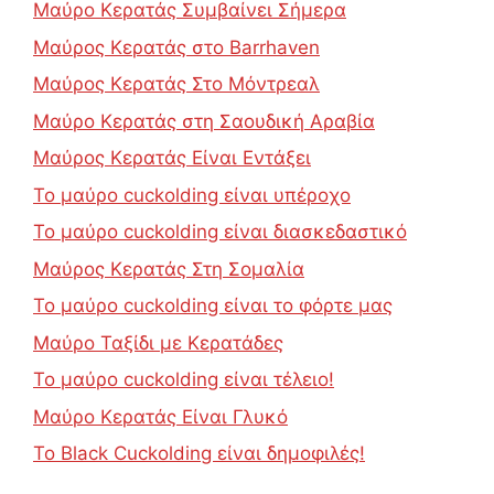
Μαύρο Κερατάς Συμβαίνει Σήμερα
Μαύρος Κερατάς στο Barrhaven
Μαύρος Κερατάς Στο Μόντρεαλ
Μαύρο Κερατάς στη Σαουδική Αραβία
Μαύρος Κερατάς Είναι Εντάξει
Το μαύρο cuckolding είναι υπέροχο
Το μαύρο cuckolding είναι διασκεδαστικό
Μαύρος Κερατάς Στη Σομαλία
Το μαύρο cuckolding είναι το φόρτε μας
Μαύρο Ταξίδι με Κερατάδες
Το μαύρο cuckolding είναι τέλειο!
Μαύρο Κερατάς Είναι Γλυκό
Το Black Cuckolding είναι δημοφιλές!