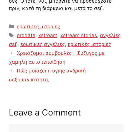
σεξ. Οπότε, ναι, μπορείτε να προσεύχεστε
πριν, κατά τη διάρκεια και μετά το σεξ.
Categories
ερωτικες ιστοριες
Tags
erodate
,
xstream
,
xstream stories
,
αγγελίες
σεξ
,
ερωτικες αγγελιες
,
ερωτικές ιστορίες
Χρειάζομαι συμβουλές – Σύζυγος με
χαμηλή αυτοπεποίθηση
Πώς μοιάζει η υγιής ανδρική
σεξουαλικότητα;
Leave a Comment
Comment