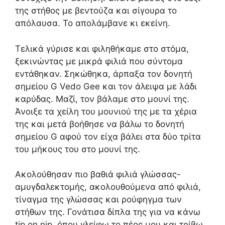
της στήθος με βεντούζα και σίγουρα το
απόλαυσα. Το απολάμβανε κι εκείνη.
Τελικά γύρισε και φιληθήκαμε στο στόμα,
ξεκινώντας με μικρά φιλιά που σύντομα
εντάθηκαν. Σηκώθηκα, άρπαξα τον δονητή
σημείου G Vedo Gee και τον άλειψα με λάδι
καρύδας. Μαζί, τον βάλαμε στο μουνί της.
Άνοιξε τα χείλη του μουνιού της με τα χέρια
της και μετά βοήθησε να βάλω το δονητή
σημείου G αφού τον είχα βάλει στα δύο τρίτα
του μήκους του στο μουνί της.
Ακολούθησαν πιο βαθιά φιλιά γλώσσας-
αμυγδαλεκτομής, ακολουθούμενα από φιλιά,
τίναγμα της γλώσσας και ρούφηγμα των
στήθων της. Γονάτισα δίπλα της για να κάνω
tip on nip, όπου γλείφω το πέος μου και τρίβω