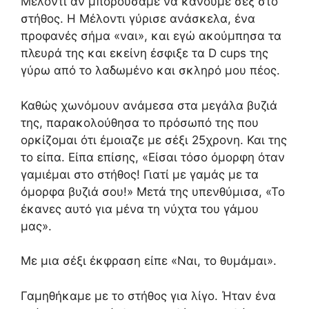
Μέλοντι αν μπορούσαμε να κάνουμε σεξ στο
στήθος. Η Μέλοντι γύρισε ανάσκελα, ένα
προφανές σήμα «ναι», και εγώ ακούμπησα τα
πλευρά της και εκείνη έσφιξε τα D cups της
γύρω από το λαδωμένο και σκληρό μου πέος.
Καθώς χωνόμουν ανάμεσα στα μεγάλα βυζιά
της, παρακολούθησα το πρόσωπό της που
ορκίζομαι ότι έμοιαζε με σέξι 25χρονη. Και της
το είπα. Είπα επίσης, «Είσαι τόσο όμορφη όταν
γαμιέμαι στο στήθος! Γιατί με γαμάς με τα
όμορφα βυζιά σου!» Μετά της υπενθύμισα, «Το
έκανες αυτό για μένα τη νύχτα του γάμου
μας».
Με μια σέξι έκφραση είπε «Ναι, το θυμάμαι».
Γαμηθήκαμε με το στήθος για λίγο. Ήταν ένα