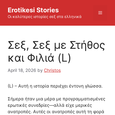
Skip
Erotikesi Stories
to
Menu
content
Οι καλύτερες ιστορίες σεξ στα ελληνικά
Σεξ, Σεξ με Στήθος
και Φιλιά (L)
April 18, 2026
by
Christos
(L) – Αυτή η ιστορία περιέχει έντονη γλώσσα.
Σήμερα ήταν μια μέρα με προγραμματισμένες
ερωτικές συνεδρίες—αλλά είχε μερικές
ανατροπές. Αυτές οι ανατροπές αυτή τη φορά