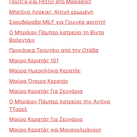
Πούτζα και Ρέτζις στο Μασασόιτ
Μπετίνα Λούκας: Αϊτινή ερωμένη
Σαουδάραβα MILF για Γουινέα φοιτητή
Ο Μπράιαν Πάμπερ λατρεύει τη Βίντα
Βαλεντάιν
Πριγιάνκα Τσουτάνι από την Οτάβα
Μαύρο Κερατάς 101
Μαύρα Ημερολόγια Κερατάς
Μαύρα Όνειρα Κερατάς
Μαύρο Κερατάς Για Ζευγάρια
Ο Μπράιαν Πάμπερ λατρεύει την Αντίνα
Τζούελ
Μαύρο Κερατάς Για Ζευγάρια
Μαύρο Κερατάς για Μουσουλμάνους