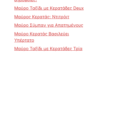
Μαύρο Ταξίδι με Κερατάδες Deux
Μαύρος Κερατάς: Ντιτρόιτ
Μαύρο Σύμπαν για Απατημένους
Μαύρο Κερατάς Βασιλεύει
Υπέρτατο
Μαύρο Ταξίδι με Κερατάδες Τρία