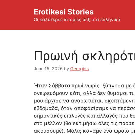
Skip
Erotikesi Stories
to
content
Οι καλύτερες ιστορίες σεξ στα ελληνικά
Πρωινή σκληρότ
June 15, 2026
by
Georgios
Ήταν Σάββατο πρωί νωρίς, ξύπνησα με 
ονειρευόμουν κάτι, αλλά δεν θυμάμαι τι
μου άρχισε να αναρωτιέται, σκεπτόμενη
εβδομάδα, όταν αποφασίσαμε να περάσο
σημαντικές επιλογές και αλλαγές που θ
στο μέλλον (θα εκτιμήσω όλες τις προσ
ακούσουμε). Μόλις κάναμε ένα ωραίο μπά