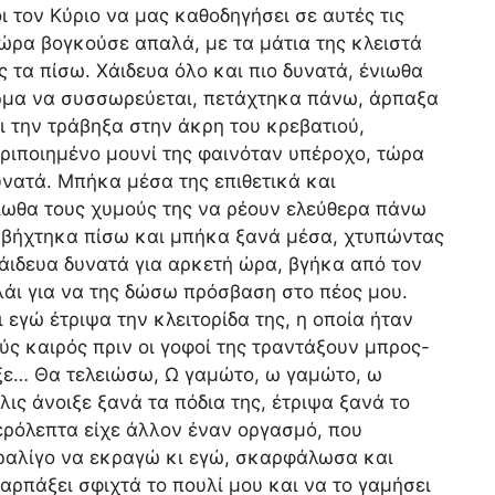
 τον Κύριο να μας καθοδηγήσει σε αυτές τις
ώρα βογκούσε απαλά, με τα μάτια της κλειστά
 τα πίσω. Χάιδευα όλο και πιο δυνατά, ένιωθα
πέρμα να συσσωρεύεται, πετάχτηκα πάνω, άρπαξα
ι την τράβηξα στην άκρη του κρεβατιού,
εριποιημένο μουνί της φαινόταν υπέροχο, τώρα
δυνατά. Μπήκα μέσα της επιθετικά και
ιωθα τους χυμούς της να ρέουν ελεύθερα πάνω
ραβήχτηκα πίσω και μπήκα ξανά μέσα, χτυπώντας
χάιδευα δυνατά για αρκετή ώρα, βγήκα από τον
λάι για να της δώσω πρόσβαση στο πέος μου.
 εγώ έτριψα την κλειτορίδα της, η οποία ήταν
ς καιρός πριν οι γοφοί της τραντάξουν μπρος-
αξε… Θα τελειώσω, Ω γαμώτο, ω γαμώτο, ω
ς άνοιξε ξανά τα πόδια της, έτριψα ξανά το
ερόλεπτα είχε άλλον έναν οργασμό, που
ραλίγο να εκραγώ κι εγώ, σκαρφάλωσα και
αρπάξει σφιχτά το πουλί μου και να το γαμήσει