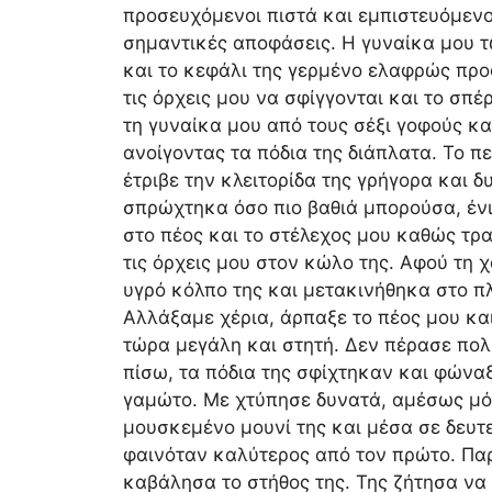
προσευχόμενοι πιστά και εμπιστευόμενοι
σημαντικές αποφάσεις. Η γυναίκα μου τ
και το κεφάλι της γερμένο ελαφρώς προς
τις όρχεις μου να σφίγγονται και το σ
τη γυναίκα μου από τους σέξι γοφούς κα
ανοίγοντας τα πόδια της διάπλατα. Το π
έτριβε την κλειτορίδα της γρήγορα και 
σπρώχτηκα όσο πιο βαθιά μπορούσα, έν
στο πέος και το στέλεχος μου καθώς τ
τις όρχεις μου στον κώλο της. Αφού τη 
υγρό κόλπο της και μετακινήθηκα στο π
Αλλάξαμε χέρια, άρπαξε το πέος μου και
τώρα μεγάλη και στητή. Δεν πέρασε πολύ
πίσω, τα πόδια της σφίχτηκαν και φών
γαμώτο. Με χτύπησε δυνατά, αμέσως μόλι
μουσκεμένο μουνί της και μέσα σε δευτ
φαινόταν καλύτερος από τον πρώτο. Πα
καβάλησα το στήθος της. Της ζήτησα να 