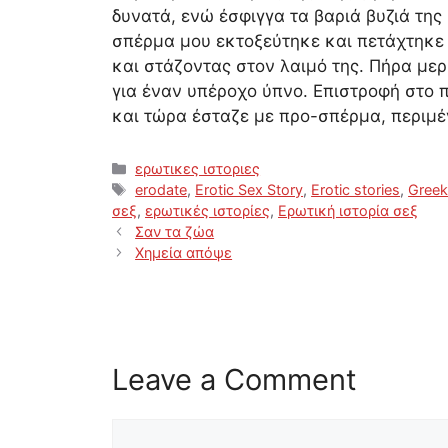
δυνατά, ενώ έσφιγγα τα βαριά βυζιά της
σπέρμα μου εκτοξεύτηκε και πετάχτηκε σ
και στάζοντας στον λαιμό της. Πήρα με
για έναν υπέροχο ύπνο. Επιστροφή στο
και τώρα έσταζε με προ-σπέρμα, περιμέ
Categories
ερωτικες ιστοριες
Tags
erodate
,
Erotic Sex Story
,
Erotic stories
,
Greek
σεξ
,
ερωτικές ιστορίες
,
Ερωτική ιστορία σεξ
Σαν τα ζώα
Χημεία απόψε
Leave a Comment
Comment