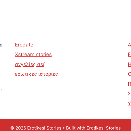
α
Erodate
Α
Xstream stories
Ε
αγγελίες σεξ
Η
ερωτικες ιστοριες
Ό
Π
.
Σ
Υ
© 2026 Erotikesi Stories
• Built with
Erotikesi Stories