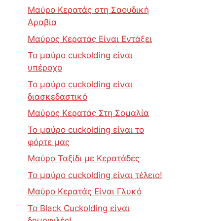
Μαύρο Κερατάς στη Σαουδική
Αραβία
Μαύρος Κερατάς Είναι Εντάξει
Το μαύρο cuckolding είναι
υπέροχο
Το μαύρο cuckolding είναι
διασκεδαστικό
Μαύρος Κερατάς Στη Σομαλία
Το μαύρο cuckolding είναι το
φόρτε μας
Μαύρο Ταξίδι με Κερατάδες
Το μαύρο cuckolding είναι τέλειο!
Μαύρο Κερατάς Είναι Γλυκό
Το Black Cuckolding είναι
δημοφιλές!