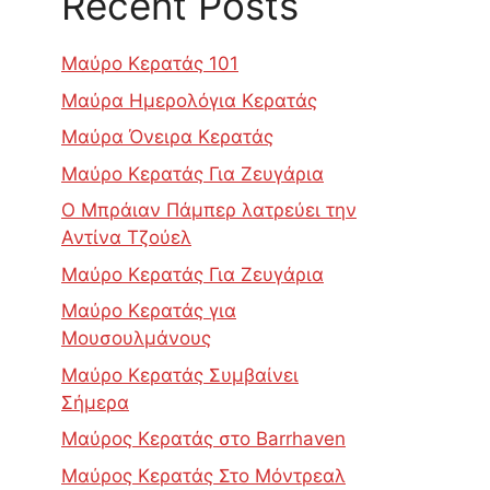
Recent Posts
Μαύρο Κερατάς 101
Μαύρα Ημερολόγια Κερατάς
Μαύρα Όνειρα Κερατάς
Μαύρο Κερατάς Για Ζευγάρια
Ο Μπράιαν Πάμπερ λατρεύει την
Αντίνα Τζούελ
Μαύρο Κερατάς Για Ζευγάρια
Μαύρο Κερατάς για
Μουσουλμάνους
Μαύρο Κερατάς Συμβαίνει
Σήμερα
Μαύρος Κερατάς στο Barrhaven
Μαύρος Κερατάς Στο Μόντρεαλ