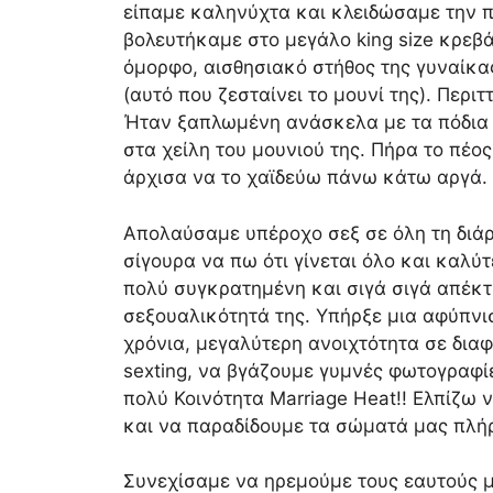
είπαμε καληνύχτα και κλειδώσαμε την π
βολευτήκαμε στο μεγάλο king size κρεβ
όμορφο, αισθησιακό στήθος της γυναίκα
(αυτό που ζεσταίνει το μουνί της). Περι
Ήταν ξαπλωμένη ανάσκελα με τα πόδια 
στα χείλη του μουνιού της. Πήρα το πέο
άρχισα να το χαϊδεύω πάνω κάτω αργά.
Απολαύσαμε υπέροχο σεξ σε όλη τη διά
σίγουρα να πω ότι γίνεται όλο και καλύ
πολύ συγκρατημένη και σιγά σιγά απέκτ
σεξουαλικότητά της. Υπήρξε μια αφύπνι
χρόνια, μεγαλύτερη ανοιχτότητα σε δια
sexting, να βγάζουμε γυμνές φωτογραφί
πολύ Κοινότητα Marriage Heat!! Ελπίζω
και να παραδίδουμε τα σώματά μας πλή
Συνεχίσαμε να ηρεμούμε τους εαυτούς μα