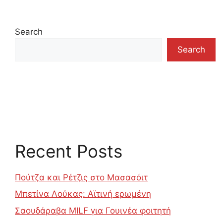
Search
Search
Recent Posts
Πούτζα και Ρέτζις στο Μασασόιτ
Μπετίνα Λούκας: Αϊτινή ερωμένη
Σαουδάραβα MILF για Γουινέα φοιτητή