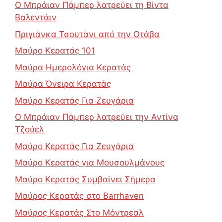
Ο Μπράιαν Πάμπερ λατρεύει τη Βίντα
Βαλεντάιν
Πριγιάνκα Τσουτάνι από την Οτάβα
Μαύρο Κερατάς 101
Μαύρα Ημερολόγια Κερατάς
Μαύρα Όνειρα Κερατάς
Μαύρο Κερατάς Για Ζευγάρια
Ο Μπράιαν Πάμπερ λατρεύει την Αντίνα
Τζούελ
Μαύρο Κερατάς Για Ζευγάρια
Μαύρο Κερατάς για Μουσουλμάνους
Μαύρο Κερατάς Συμβαίνει Σήμερα
Μαύρος Κερατάς στο Barrhaven
Μαύρος Κερατάς Στο Μόντρεαλ