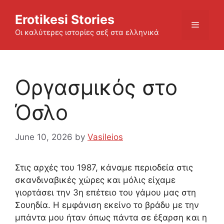
Skip
Erotikesi Stories
to
Menu
content
Οι καλύτερες ιστορίες σεξ στα ελληνικά
Οργασμικός στο
Όσλο
June 10, 2026
by
Vasileios
Στις αρχές του 1987, κάναμε περιοδεία στις
σκανδιναβικές χώρες και μόλις είχαμε
γιορτάσει την 3η επέτειο του γάμου μας στη
Σουηδία. Η εμφάνιση εκείνο το βράδυ με την
μπάντα μου ήταν όπως πάντα σε έξαρση και η