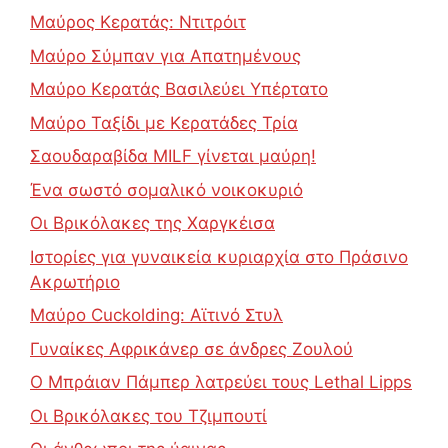
Μαύρος Κερατάς: Ντιτρόιτ
Μαύρο Σύμπαν για Απατημένους
Μαύρο Κερατάς Βασιλεύει Υπέρτατο
Μαύρο Ταξίδι με Κερατάδες Τρία
Σαουδαραβίδα MILF γίνεται μαύρη!
Ένα σωστό σομαλικό νοικοκυριό
Οι Βρικόλακες της Χαργκέισα
Ιστορίες για γυναικεία κυριαρχία στο Πράσινο
Ακρωτήριο
Μαύρο Cuckolding: Αϊτινό Στυλ
Γυναίκες Αφρικάνερ σε άνδρες Ζουλού
Ο Μπράιαν Πάμπερ λατρεύει τους Lethal Lipps
Οι Βρικόλακες του Τζιμπουτί