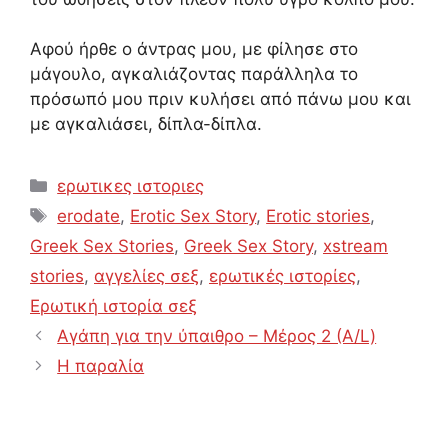
Αφού ήρθε ο άντρας μου, με φίλησε στο
μάγουλο, αγκαλιάζοντας παράλληλα το
πρόσωπό μου πριν κυλήσει από πάνω μου και
με αγκαλιάσει, δίπλα-δίπλα.
Categories
ερωτικες ιστοριες
Tags
erodate
,
Erotic Sex Story
,
Erotic stories
,
Greek Sex Stories
,
Greek Sex Story
,
xstream
stories
,
αγγελίες σεξ
,
ερωτικές ιστορίες
,
Ερωτική ιστορία σεξ
Αγάπη για την ύπαιθρο – Μέρος 2 (A/L)
Η παραλία