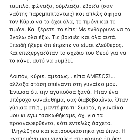
ταμπλό, φώναξα, ούρλιαξα, έβριζα (σαν
ναύτης παρεμπιπτόντως) και απλώς άφησα
τον Κύριο να τα έχει όλα, το τιμόνι και το
τιμόνι. Και ξέρετε, το είπε; Με ενθάρρυνε να τα
βγάλω όλα έξω. Τις βρισιές και όλα αυτά.
Επειδή ήξερε ότι έπρεπε να είμαι ελεύθερος.
Και επεξεργαζόταν το σχέδιο του Θεού για να
το κάνει αυτό να συμβεί.
Λοιπόν, κύριε, αμέσως… είπα ΑΜΕΣΩΣ!…
άλλαξα στάση απέναντι στη γυναίκα μου.
Ένιωσα ότι την αγαπούσα ξανά. Ήταν ένα
υπέροχο συναίσθημα, σας διαβεβαιώνω. Όταν
γύρισα σπίτι, μαντέψτε τι; Σωστά, η γυναίκα
μου κι εγώ τσακωθήκαμε, όχι για τα
προαναφερθέντα, κάτι εντελώς άσχετο.
Πληγώθηκα και κατσουφιάστηκα για ύπνο. Η
αγαπημένη μου γυναίκα αποφάσισε ότι δεν