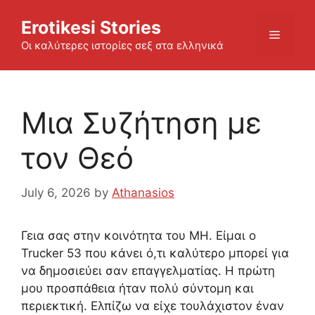
Skip
Erotikesi Stories
to
Menu
content
Οι καλύτερες ιστορίες σεξ στα ελληνικά
Μια Συζήτηση με
τον Θεό
July 6, 2026
by
Athanasios
Γεια σας στην κοινότητα του MH. Είμαι ο
Trucker 53 που κάνει ό,τι καλύτερο μπορεί για
να δημοσιεύει σαν επαγγελματίας. Η πρώτη
μου προσπάθεια ήταν πολύ σύντομη και
περιεκτική. Ελπίζω να είχε τουλάχιστον έναν