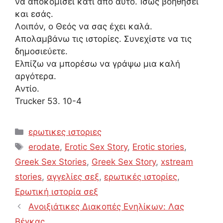
να αποκομίσει κάτι από αυτό. Ίσως βοηθήσει
και εσάς.
Λοιπόν, ο Θεός να σας έχει καλά.
Απολαμβάνω τις ιστορίες. Συνεχίστε να τις
δημοσιεύετε.
Ελπίζω να μπορέσω να γράψω μια καλή
αργότερα.
Αντίο.
Trucker 53. 10-4
Categories
ερωτικες ιστοριες
Tags
erodate
,
Erotic Sex Story
,
Erotic stories
,
Greek Sex Stories
,
Greek Sex Story
,
xstream
stories
,
αγγελίες σεξ
,
ερωτικές ιστορίες
,
Ερωτική ιστορία σεξ
Ανοιξιάτικες Διακοπές Ενηλίκων: Λας
Βέγκας