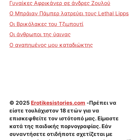
Γυναίκες Αφρικάνερ σε άνδρες Ζουλού
Ο Μπράιαν Πάμπερ λατρεύει τους Lethal Lipps
Οι Βρικόλακες του Τζιμπουτί
Οι άνθρωποι της ύαινας
Ο αγαπημένος μου καταδιώκτης
© 2025
Erotikesistories.com
-Πρέπει να
είστε τουλάχιστον 18 ετών για να
επισκεφθείτε τον ιστότοπό μας. Είμαστε
κατά της παιδικής πορνογραφίας. Εάν
συναντήσετε οτιδήποτε σχετίζεται με