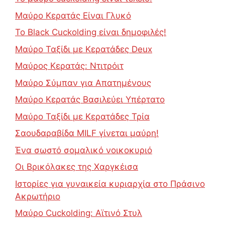
Μαύρο Κερατάς Είναι Γλυκό
Το Black Cuckolding είναι δημοφιλές!
Μαύρο Ταξίδι με Κερατάδες Deux
Μαύρος Κερατάς: Ντιτρόιτ
Μαύρο Σύμπαν για Απατημένους
Μαύρο Κερατάς Βασιλεύει Υπέρτατο
Μαύρο Ταξίδι με Κερατάδες Τρία
Σαουδαραβίδα MILF γίνεται μαύρη!
Ένα σωστό σομαλικό νοικοκυριό
Οι Βρικόλακες της Χαργκέισα
Ιστορίες για γυναικεία κυριαρχία στο Πράσινο
Ακρωτήριο
Μαύρο Cuckolding: Αϊτινό Στυλ