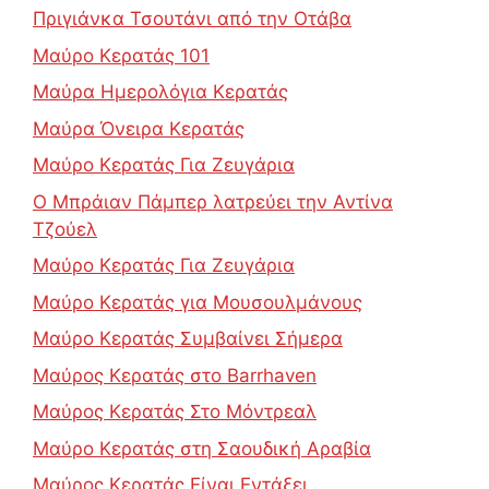
Πριγιάνκα Τσουτάνι από την Οτάβα
Μαύρο Κερατάς 101
Μαύρα Ημερολόγια Κερατάς
Μαύρα Όνειρα Κερατάς
Μαύρο Κερατάς Για Ζευγάρια
Ο Μπράιαν Πάμπερ λατρεύει την Αντίνα
Τζούελ
Μαύρο Κερατάς Για Ζευγάρια
Μαύρο Κερατάς για Μουσουλμάνους
Μαύρο Κερατάς Συμβαίνει Σήμερα
Μαύρος Κερατάς στο Barrhaven
Μαύρος Κερατάς Στο Μόντρεαλ
Μαύρο Κερατάς στη Σαουδική Αραβία
Μαύρος Κερατάς Είναι Εντάξει