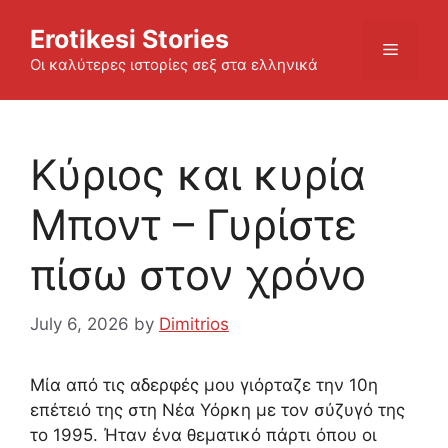
Skip
Erotikesi Stories
to
Menu
content
Οι καλύτερες ιστορίες σεξ στα ελληνικά
Κύριος και κυρία
Μποντ – Γυρίστε
πίσω στον χρόνο
July 6, 2026
by
Dimitrios
Μία από τις αδερφές μου γιόρταζε την 10η
επέτειό της στη Νέα Υόρκη με τον σύζυγό της
το 1995. Ήταν ένα θεματικό πάρτι όπου οι