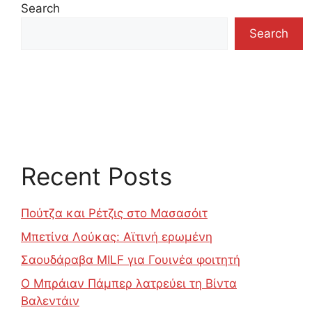
Search
Search
Recent Posts
Πούτζα και Ρέτζις στο Μασασόιτ
Μπετίνα Λούκας: Αϊτινή ερωμένη
Σαουδάραβα MILF για Γουινέα φοιτητή
Ο Μπράιαν Πάμπερ λατρεύει τη Βίντα
Βαλεντάιν