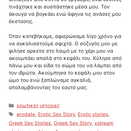
τινάχτηκε και συσπάστηκε μέσα μου. Τον
άκουγα να βογκάει ενώ άφηνα τις ανάσες μου
έκστασης.
Όταν κατεβήκαμε, αφιερώσαμε λίγο χρόνο για
να αγκαλιαστούμε σφιχτά. Ο σύζυγός μου με
φιλησε αρκετα στο λαιμό με το χέρι μου να
ακουμπάει απαλά στο κεφάλι του. Κύλησε από
πάνω μου και είδα το σώμα του να λάμπει από
τον ιδρώτα. Ακούμπησα το κεφάλι μου στον
ώμο του ενώ ξαπλώναμε αγκαλιά,
απολαμβάνοντας τον εαυτό μας.
Categories
ερωτικες ιστοριες
Tags
erodate
,
Erotic Sex Story
,
Erotic stories
,
Greek Sex Stories
,
Greek Sex Story
,
xstream