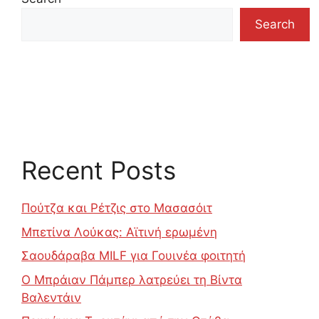
Search
Recent Posts
Πούτζα και Ρέτζις στο Μασασόιτ
Μπετίνα Λούκας: Αϊτινή ερωμένη
Σαουδάραβα MILF για Γουινέα φοιτητή
Ο Μπράιαν Πάμπερ λατρεύει τη Βίντα
Βαλεντάιν