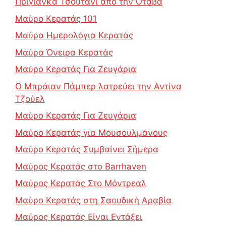
Πριγιάνκα Τσουτάνι από την Οτάβα
Μαύρο Κερατάς 101
Μαύρα Ημερολόγια Κερατάς
Μαύρα Όνειρα Κερατάς
Μαύρο Κερατάς Για Ζευγάρια
Ο Μπράιαν Πάμπερ λατρεύει την Αντίνα
Τζούελ
Μαύρο Κερατάς Για Ζευγάρια
Μαύρο Κερατάς για Μουσουλμάνους
Μαύρο Κερατάς Συμβαίνει Σήμερα
Μαύρος Κερατάς στο Barrhaven
Μαύρος Κερατάς Στο Μόντρεαλ
Μαύρο Κερατάς στη Σαουδική Αραβία
Μαύρος Κερατάς Είναι Εντάξει