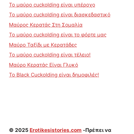
Το μαύρο cuckolding είναι υπέροχο
Το μαύρο cuckolding είναι διασκεδαστικό
Μαύρος Κερατάς Στη Σομαλία
Το μαύρο cuckolding είναι το φόρτε μας
Μαύρο Ταξίδι με Κερατάδες
Το μαύρο cuckolding είναι τέλειο!
Μαύρο Κερατάς Είναι Γλυκό
Το Black Cuckolding είναι δημοφιλές!
© 2025
Erotikesistories.com
-Πρέπει να