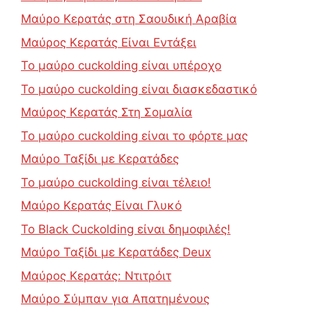
Μαύρο Κερατάς στη Σαουδική Αραβία
Μαύρος Κερατάς Είναι Εντάξει
Το μαύρο cuckolding είναι υπέροχο
Το μαύρο cuckolding είναι διασκεδαστικό
Μαύρος Κερατάς Στη Σομαλία
Το μαύρο cuckolding είναι το φόρτε μας
Μαύρο Ταξίδι με Κερατάδες
Το μαύρο cuckolding είναι τέλειο!
Μαύρο Κερατάς Είναι Γλυκό
Το Black Cuckolding είναι δημοφιλές!
Μαύρο Ταξίδι με Κερατάδες Deux
Μαύρος Κερατάς: Ντιτρόιτ
Μαύρο Σύμπαν για Απατημένους