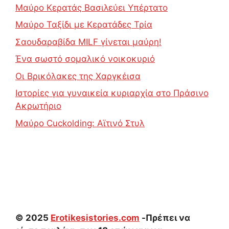
Μαύρο Κερατάς Βασιλεύει Υπέρτατο
Μαύρο Ταξίδι με Κερατάδες Τρία
Σαουδαραβίδα MILF γίνεται μαύρη!
Ένα σωστό σομαλικό νοικοκυριό
Οι Βρικόλακες της Χαργκέισα
Ιστορίες για γυναικεία κυριαρχία στο Πράσινο
Ακρωτήριο
Μαύρο Cuckolding: Αϊτινό Στυλ
© 2025
Erotikesistories.com
-Πρέπει να