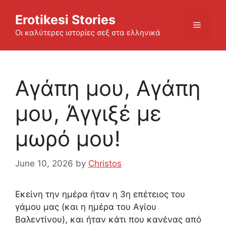
Skip
Erotikesi Stories
to
Menu
content
Οι καλύτερες ιστορίες σεξ στα ελληνικά
Αγάπη μου, Αγάπη
μου, Άγγιξέ με
μωρό μου!
June 10, 2026
by
Christos
Εκείνη την ημέρα ήταν η 3η επέτειος του
γάμου μας (και η ημέρα του Αγίου
Βαλεντίνου), και ήταν κάτι που κανένας από