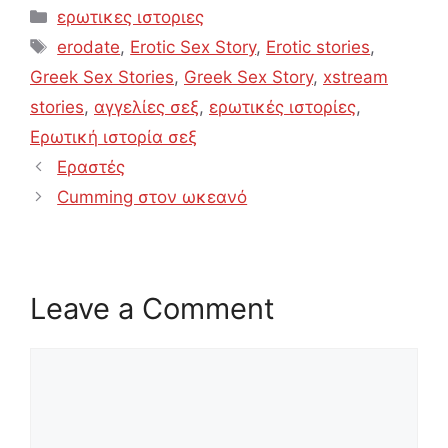
Categories
ερωτικες ιστοριες
Tags
erodate
,
Erotic Sex Story
,
Erotic stories
,
Greek Sex Stories
,
Greek Sex Story
,
xstream
stories
,
αγγελίες σεξ
,
ερωτικές ιστορίες
,
Ερωτική ιστορία σεξ
Εραστές
Cumming στον ωκεανό
Leave a Comment
Comment