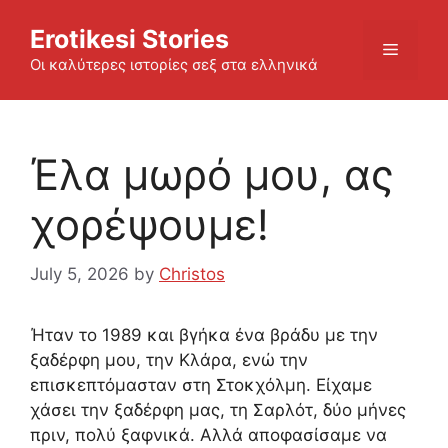
Skip
Erotikesi Stories
to
Menu
content
Οι καλύτερες ιστορίες σεξ στα ελληνικά
Έλα μωρό μου, ας
χορέψουμε!
July 5, 2026
by
Christos
Ήταν το 1989 και βγήκα ένα βράδυ με την
ξαδέρφη μου, την Κλάρα, ενώ την
επισκεπτόμασταν στη Στοκχόλμη. Είχαμε
χάσει την ξαδέρφη μας, τη Σαρλότ, δύο μήνες
πριν, πολύ ξαφνικά. Αλλά αποφασίσαμε να