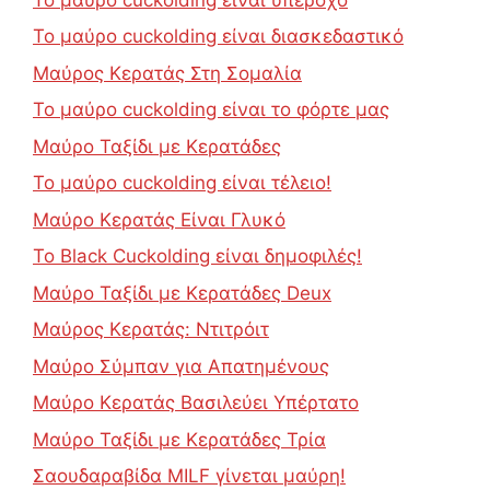
Το μαύρο cuckolding είναι διασκεδαστικό
Μαύρος Κερατάς Στη Σομαλία
Το μαύρο cuckolding είναι το φόρτε μας
Μαύρο Ταξίδι με Κερατάδες
Το μαύρο cuckolding είναι τέλειο!
Μαύρο Κερατάς Είναι Γλυκό
Το Black Cuckolding είναι δημοφιλές!
Μαύρο Ταξίδι με Κερατάδες Deux
Μαύρος Κερατάς: Ντιτρόιτ
Μαύρο Σύμπαν για Απατημένους
Μαύρο Κερατάς Βασιλεύει Υπέρτατο
Μαύρο Ταξίδι με Κερατάδες Τρία
Σαουδαραβίδα MILF γίνεται μαύρη!