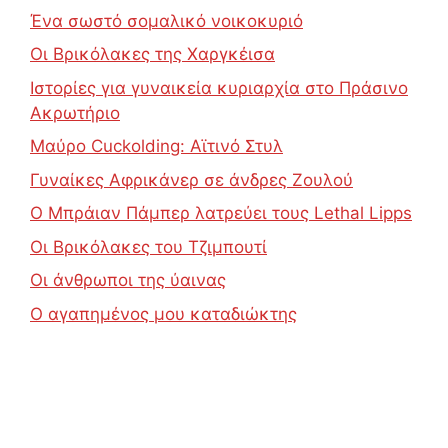
Ένα σωστό σομαλικό νοικοκυριό
Οι Βρικόλακες της Χαργκέισα
Ιστορίες για γυναικεία κυριαρχία στο Πράσινο
Ακρωτήριο
Μαύρο Cuckolding: Αϊτινό Στυλ
Γυναίκες Αφρικάνερ σε άνδρες Ζουλού
Ο Μπράιαν Πάμπερ λατρεύει τους Lethal Lipps
Οι Βρικόλακες του Τζιμπουτί
Οι άνθρωποι της ύαινας
Ο αγαπημένος μου καταδιώκτης