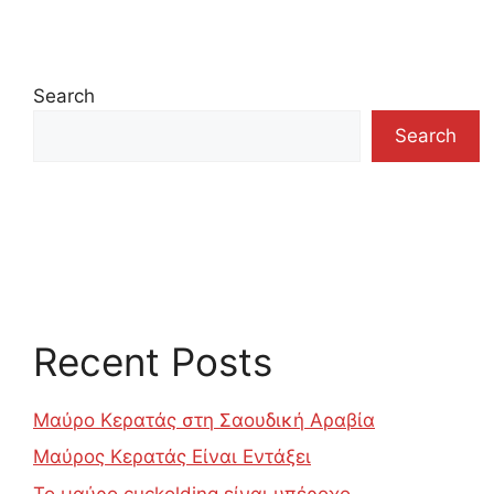
Search
Search
Recent Posts
Μαύρο Κερατάς στη Σαουδική Αραβία
Μαύρος Κερατάς Είναι Εντάξει
Το μαύρο cuckolding είναι υπέροχο