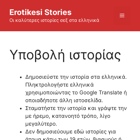
Skip
Erotikesi Stories
to
Menu
content
Οι καλύτερες ιστορίες σεξ στα ελληνικά
Υποβολή ιστορίας
Δημοσιεύστε την ιστορία στα ελληνικά.
Πληκτρολογήστε ελληνικά
χρησιμοποιώντας το Google Translate ή
οποιαδήποτε άλλη ιστοσελίδα.
Σταματήστε την ιστορία και γράψτε την
με ήρεμο, κατανοητό τρόπο, λίγο
μεγαλύτερο.
Δεν δημοσιεύουμε εδώ ιστορίες για
άτομα κάτω των 19 ετών, βιασμούς ή